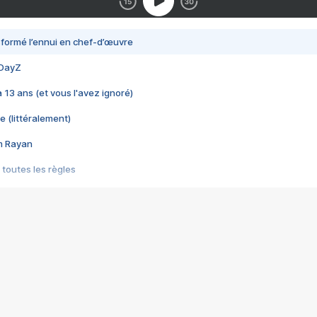
nsformé l’ennui en chef-d’œuvre
 DayZ
 a 13 ans (et vous l'avez ignoré)
e (littéralement)
im Rayan
 toutes les règles
s les jeux vidéo
us choquant de Rockstar ? - Le scandale BULLY
e plus moche de Steam
du RÊVE tourne au CAUCHEMAR
pendant 8 heures