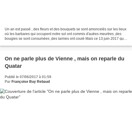
Un an est passé , des fleurs et des bouquets se sont amoncelés sur les lieux
où les barbares qui occupent notre sol ont commis d'autres meurtres ,des
bougies se sont consumées ,des larmes ont coulé Mais ce 13 juin 2017 qui
a élevé une prière pour ce couple...
On ne parle plus de Vienne , mais on reparle du
Quatar
Publié le 07/06/2017 à 01:59
Par
Françoise Buy Rebaud