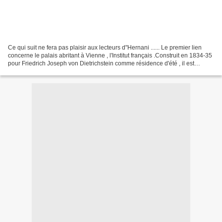
Ce qui suit ne fera pas plaisir aux lecteurs d"Hernani ...... Le premier lien
concerne le palais abritant à Vienne , l'Institut français .Construit en 1834-35
pour Friedrich Joseph von Dietrichstein comme résidence d'été , il est
caractéristique du style...