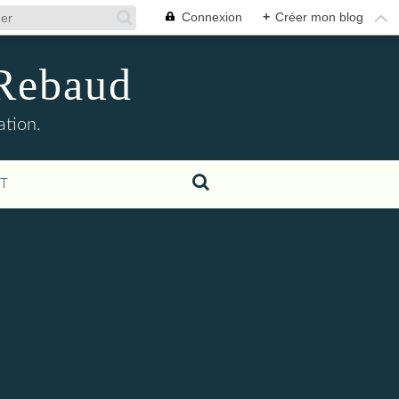
Connexion
+
Créer mon blog
 Rebaud
ation.
T