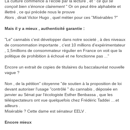
La culture commence à l'école par la lecture , et " c
e qui se
conçoit bien s'énonce clairement
" Or on peut être alphabète et
illettré , ce qui précède nous le prouve
Alors , dirait Victor Hugo , quel métier pour ces "
Misérables
?"
Mais il y a mieux , authenticité garantie :
"Le" cannabis c'est développer dans notre societé , à des niveaux
de consommation importante , c'est 10 millions d'expérimentateur
, 1,5millions de consommateur régulier en France on voit que la
politique de prohibition à échoué et ne fonctionne pas ..."
Encore un extrait de copies de titulaires du baccalauréat nouvelle
vague ?
Non , de la pétition" citoyenne "de soutien à la proposition de loi
devant autoriser l'usage "contrôlé " du cannabis , déposée en
janvier au Sénat par l'écologiste Esther Benbassa , que les
téléspectateurs ont vue quelquefois chez Frédéric Taddei ....et
ailleurs .
Misérable ? Cette dame est sénateur EELV .
Encore mieux