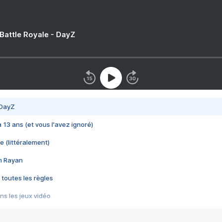
 Battle Royale - DayZ
 DayZ
 a 13 ans (et vous l'avez ignoré)
e (littéralement)
im Rayan
 toutes les règles
s les jeux vidéo
us choquant de Rockstar ? - Le scandale BULLY