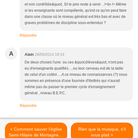
et non contrôlée&quot;. Et le pire reste à venir ...!<br /> Même
si les enseignants sont compétents, qu'est ce qu'on peut faire
dans une classe où le niveau général est très bas et avec de
graves problèmes de discipline sous-entendus ?
Répondre
A
Alain
28/06/2014 19:16
De deux choses l'une: ou ces &quot;élèves&quot; n'ont pas
eu d'enseignants qualifiés.....ou leur cerveau est de la taille
de celui d'un colibri.....A ce niveau de connaissances (?) nous
sommes en présence d'une fournée d'illettrés qui n'aurait
même pas du passer le premier cycle d'enseignement
général , niveau B.E.P.C.
Répondre
< Comment sauver l'église
Rien que la musique, s'il
Saint-Hilaire de Mortagne et
vous plait >